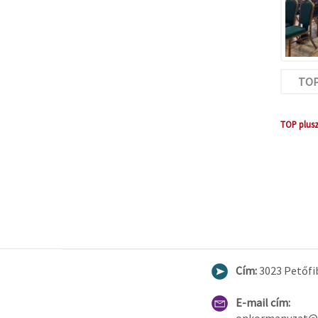
TOP 
TOP plusz 
Cím:
3023 Petőfib
E-mail cím: