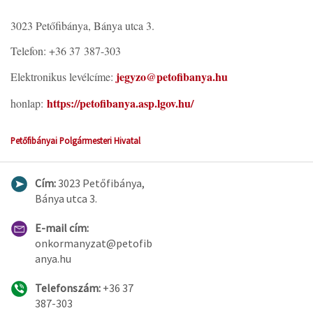
3023 Petőfibánya, Bánya utca 3.
Telefon: +36 37 387-303
jegyzo@petofibanya.hu
Elektronikus levélcíme:
https://petofibanya.asp.lgov.hu/
honlap:
Petőfibányai Polgármesteri Hivatal
Cím:
3023 Petőfibánya,
Bánya utca 3.
E-mail cím:
onkormanyzat@petofib
anya.hu
Telefonszám:
+36 37
387-303