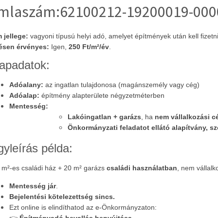
mlaszám:62100212-19200019-000
jellege:
vagyoni típusú helyi adó, amelyet építmények után kell fizetni
ésen érvényes:
Igen,
250 Ft/m²/év
.
apadatok:
Adóalany:
az ingatlan tulajdonosa (magánszemély vagy cég)
Adóalap:
építmény alapterülete négyzetméterben
Mentesség:
Lakóingatlan + garázs
, ha
nem vállalkozási c
Önkormányzati feladatot ellátó alapítvány, s
yleírás példa:
 m²-es családi ház + 20 m² garázs
családi használatban
, nem vállalk
Mentesség jár
.
Bejelentési kötelezettség sincs.
Ezt online is elindíthatod az e-Önkormányzaton: