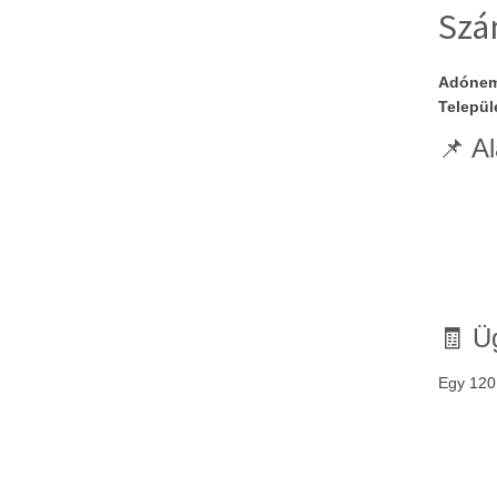
Szá
Adónem 
Települ
📌
Al
🧾 Üg
Egy 120