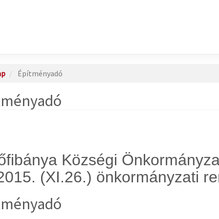
ap
Építményadó
tményadó
őfibánya Községi Önkormányzat
2015. (XI.26.) önkormányzati re
tményadó