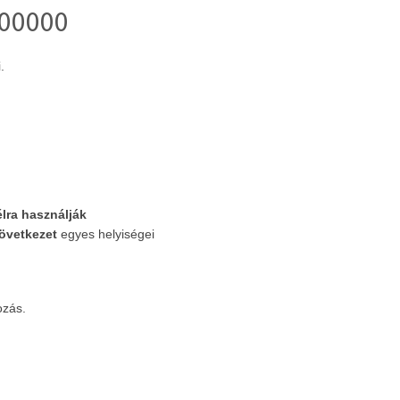
00000
.
élra használják
zövetkezet
egyes helyiségei
ozás.