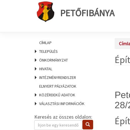
PETŐFIBÁNYA
CÍMLAP
Címl
TELEPÜLÉS
Épí
ÖNKORMÁNYZAT
HIVATAL
INTÉZMÉNYRENDSZER
ELNYERT PÁLYÁZATOK
Pet
KÖZÉRDEKŰ ADATOK
28/
VÁLASZTÁSI INFORMÁCIÓK
Keresés az összes oldalon:
Épí
Keresendő
Keresés
kifejezés