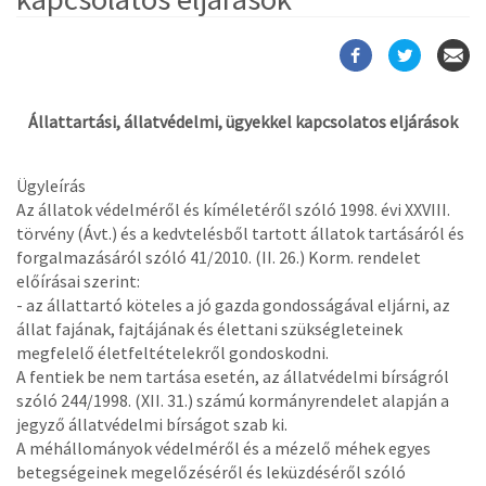
Állattartási, állatvédelmi, ügyekkel kapcsolatos eljárások
Ügyleírás
Az állatok védelméről és kíméletéről szóló 1998. évi XXVIII.
törvény (Ávt.) és a kedvtelésből tartott állatok tartásáról és
forgalmazásáról szóló 41/2010. (II. 26.) Korm. rendelet
előírásai szerint:
- az állattartó köteles a jó gazda gondosságával eljárni, az
állat fajának, fajtájának és élettani szükségleteinek
megfelelő életfeltételekről gondoskodni.
A fentiek be nem tartása esetén, az állatvédelmi bírságról
szóló 244/1998. (XII. 31.) számú kormányrendelet alapján a
jegyző állatvédelmi bírságot szab ki.
A méhállományok védelméről és a mézelő méhek egyes
betegségeinek megelőzéséről és leküzdéséről szóló