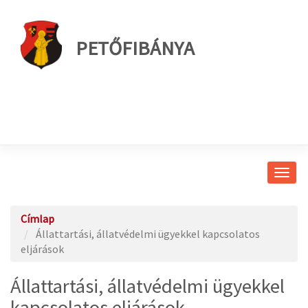
PETŐFIBÁNYA
Navig
átkap
Címlap
Állattartási, állatvédelmi ügyekkel kapcsolatos
eljárások
Állattartási, állatvédelmi ügyekkel
kapcsolatos eljárások