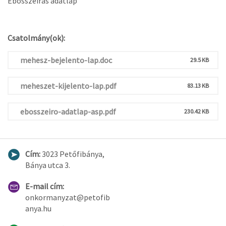
Ebösszeírás adatlap
Csatolmány(ok):
mehesz-bejelento-lap.doc
29.5 KB
meheszet-kijelento-lap.pdf
83.13 KB
ebosszeiro-adatlap-asp.pdf
230.42 KB
Cím:
3023 Petőfibánya,
Bánya utca 3.
E-mail cím:
onkormanyzat@petofib
anya.hu