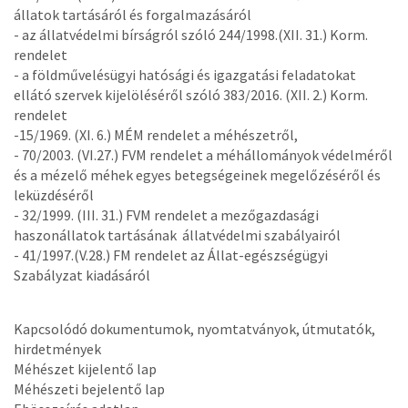
állatok tartásáról és forgalmazásáról
- az állatvédelmi bírságról szóló 244/1998.(XII. 31.) Korm.
rendelet
- a földművelésügyi hatósági és igazgatási feladatokat
ellátó szervek kijelöléséről szóló 383/2016. (XII. 2.) Korm.
rendelet
-15/1969. (XI. 6.) MÉM rendelet a méhészetről,
- 70/2003. (VI.27.) FVM rendelet a méhállományok védelméről
és a mézelő méhek egyes betegségeinek megelőzéséről és
leküzdéséről
- 32/1999. (III. 31.) FVM rendelet a mezőgazdasági
haszonállatok tartásának állatvédelmi szabályairól
- 41/1997.(V.28.) FM rendelet az Állat-egészségügyi
Szabályzat kiadásáról
Kapcsolódó dokumentumok, nyomtatványok, útmutatók,
hirdetmények
Méhészet kijelentő lap
Méhészeti bejelentő lap