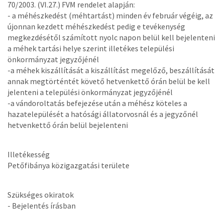
70/2003. (VI.27.) FVM rendelet alapján:
- a méhészkedést (méhtartást) minden év február végéig, az
újonnan kezdett méhészkedést pedig e tevékenység
megkezdésétől számított nyolc napon belül kell bejelenteni
a méhek tartási helye szerint illetékes települési
önkormányzat jegyzőjénél
-a méhek kiszállítását a kiszállítást megelőző, beszállítását
annak megtörténtét követő hetvenkettő órán belül be kell
jelenteni a települési önkormányzat jegyzőjénél
-a vándoroltatás befejezése után a méhész köteles a
hazatelepülését a hatósági állatorvosnál és a jegyzőnél
hetvenkettő órán belül bejelenteni
Illetékesség
Petőfibánya közigazgatási területe
Szükséges okiratok
- Bejelentés írásban