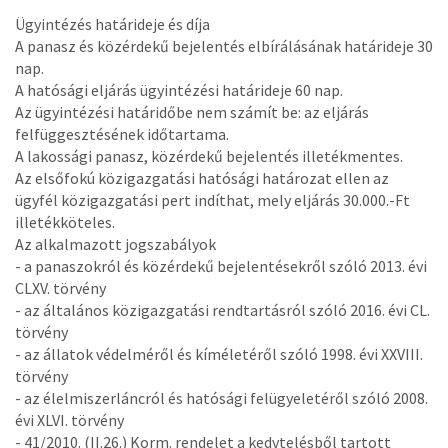
Ügyintézés határideje és díja
A panasz és közérdekű bejelentés elbírálásának határideje 30
nap.
A hatósági eljárás ügyintézési határideje 60 nap.
Az ügyintézési határidőbe nem számít be: az eljárás
felfüggesztésének időtartama.
A lakossági panasz, közérdekű bejelentés illetékmentes.
Az elsőfokú közigazgatási hatósági határozat ellen az
ügyfél közigazgatási pert indíthat, mely eljárás 30.000.-Ft
illetékköteles.
Az alkalmazott jogszabályok
- a panaszokról és közérdekű bejelentésekről szóló 2013. évi
CLXV. törvény
- az általános közigazgatási rendtartásról szóló 2016. évi CL.
törvény
- az állatok védelméről és kíméletéről szóló 1998. évi XXVIII.
törvény
- az élelmiszerláncról és hatósági felügyeletéről szóló 2008.
évi XLVI. törvény
- 41/2010. (II.26.) Korm. rendelet a kedvtelésből tartott